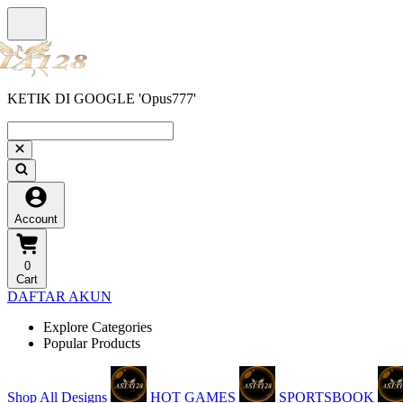
KETIK DI GOOGLE 'Opus777'
Account
0
Cart
DAFTAR AKUN
Explore Categories
Popular Products
Shop All Designs
HOT GAMES
SPORTSBOOK