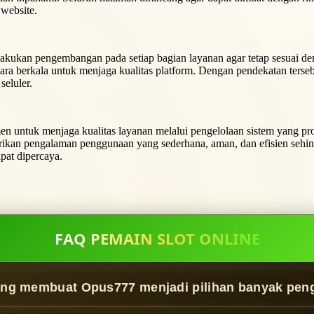
 website.
lakukan pengembangan pada setiap bagian layanan agar tetap sesuai d
ara berkala untuk menjaga kualitas platform. Dengan pendekatan terse
eluler.
n untuk menjaga kualitas layanan melalui pengelolaan sistem yang pro
berikan pengalaman penggunaan yang sederhana, aman, dan efisien seh
apat dipercaya.
FAQ PEMAIN SLOT ONLINE
ng membuat Opus777 menjadi pilihan banyak pe