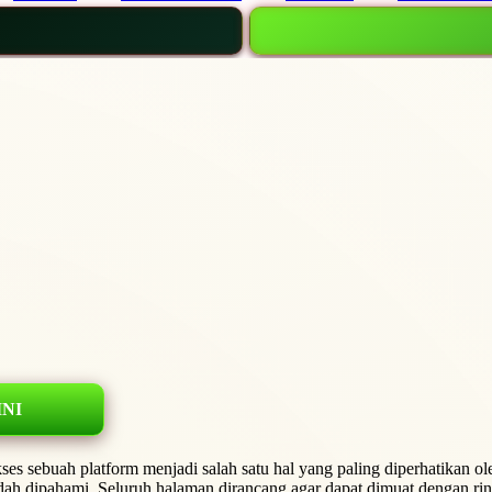
INI
s sebuah platform menjadi salah satu hal yang paling diperhatikan ol
udah dipahami. Seluruh halaman dirancang agar dapat dimuat dengan r