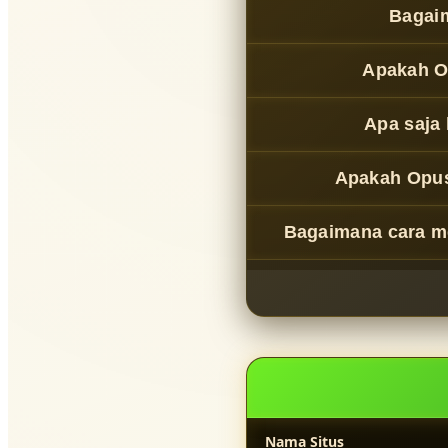
Opus777 menawarkan naviga
Bagai
memberikan pengalaman ak
Gunakan selalu alamat resm
Apakah O
lebih cepat, aman, dan tan
Ya, Opus777 dapat diakses
Apa saja
optimal dan mudah diguna
Opus777 mengutamakan kem
Apakah Opus
untuk memberikan pengala
Tentu. Seluruh halaman Op
Bagaimana cara m
mudah digunakan melalui 
Informasi terbaru dapat d
selalu memperoleh informa
Nama Situs