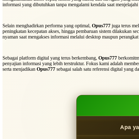
informasi yang dibutuhkan tanpa mengalami kendala saat menjelajahi
Selain menghadirkan performa yang optimal,
Opus777
juga terus me
peningkatan kecepatan akses, hingga pembaruan sistem dilakukan sec
nyaman saat mengakses informasi melalui desktop maupun perangkat s
Sebagai platform digital yang terus berkembang,
Opus777
berkomitme
penyajian informasi yang lebih terstruktur. Fokus kami adalah mem
serta menjadikan
Opus777
sebagai salah satu referensi digital yang d
Apa ya