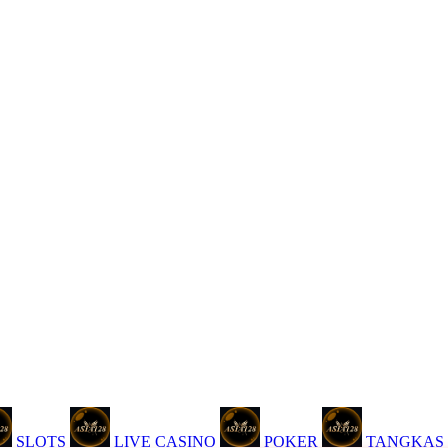
SLOTS
LIVE CASINO
POKER
TANGKAS