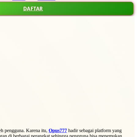
DAFTAR
eh pengguna. Karena itu,
Opus777
hadir sebagai platform yang
ingan di berbagai perangkat sehingga pengguna bisa menemukan