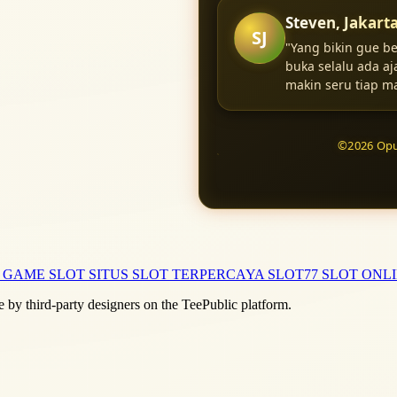
Steven, Jakart
SJ
"Yang bikin gue b
buka selalu ada a
makin seru tiap ma
©2026 Opu
T
GAME SLOT
SITUS SLOT TERPERCAYA
SLOT77
SLOT ONL
 by third-party designers on the TeePublic platform.