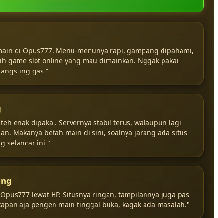
 main di Opus777. Menu-menunya rapi, gampang dipahami,
ilih game slot online yang mau dimainkan. Nggak pakai
 langsung gas.”
g
 teh enak dipakai. Servernya stabil terus, walaupun lagi
n. Makanya betah main di sini, soalnya jarang ada situs
g selancar ini."
ang
 Opus777 lewat HP. Situsnya ringan, tampilannya juga pas
di kapan aja pengen main tinggal buka, kagak ada masalah."