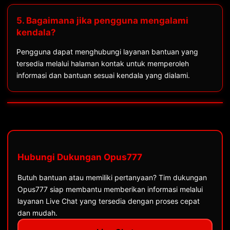
5. Bagaimana jika pengguna mengalami
kendala?
Pengguna dapat menghubungi layanan bantuan yang
tersedia melalui halaman kontak untuk memperoleh
informasi dan bantuan sesuai kendala yang dialami.
Hubungi Dukungan Opus777
Butuh bantuan atau memiliki pertanyaan? Tim dukungan
Opus777 siap membantu memberikan informasi melalui
layanan Live Chat yang tersedia dengan proses cepat
dan mudah.