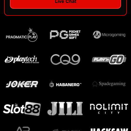
Live Chat