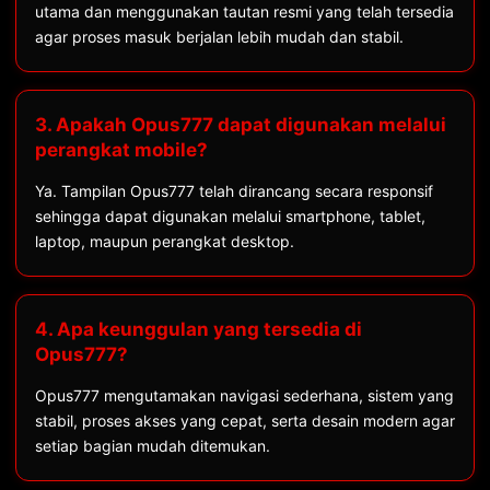
utama dan menggunakan tautan resmi yang telah tersedia
agar proses masuk berjalan lebih mudah dan stabil.
3. Apakah Opus777 dapat digunakan melalui
perangkat mobile?
Ya. Tampilan Opus777 telah dirancang secara responsif
sehingga dapat digunakan melalui smartphone, tablet,
laptop, maupun perangkat desktop.
4. Apa keunggulan yang tersedia di
Opus777?
Opus777 mengutamakan navigasi sederhana, sistem yang
stabil, proses akses yang cepat, serta desain modern agar
setiap bagian mudah ditemukan.