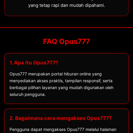
yang tetap rapi dan mudah dipahami.
FAQ Opus777
1. Apa itu Opus777?
Opus777 merupakan portal hiburan online yang
menyediakan akses praktis, tampilan responsif, serta
berbagai pilihan layanan yang mudah digunakan oleh
seluruh pengguna.
2. Bagaimana cara mengakses Opus777?
Pengguna dapat mengakses Opus777 melalui halaman