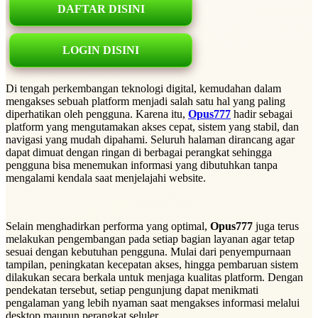
DAFTAR DISINI
LOGIN DISINI
Di tengah perkembangan teknologi digital, kemudahan dalam
mengakses sebuah platform menjadi salah satu hal yang paling
diperhatikan oleh pengguna. Karena itu,
Opus777
hadir sebagai
platform yang mengutamakan akses cepat, sistem yang stabil, dan
navigasi yang mudah dipahami. Seluruh halaman dirancang agar
dapat dimuat dengan ringan di berbagai perangkat sehingga
pengguna bisa menemukan informasi yang dibutuhkan tanpa
mengalami kendala saat menjelajahi website.
Selain menghadirkan performa yang optimal,
Opus777
juga terus
melakukan pengembangan pada setiap bagian layanan agar tetap
sesuai dengan kebutuhan pengguna. Mulai dari penyempurnaan
tampilan, peningkatan kecepatan akses, hingga pembaruan sistem
dilakukan secara berkala untuk menjaga kualitas platform. Dengan
pendekatan tersebut, setiap pengunjung dapat menikmati
pengalaman yang lebih nyaman saat mengakses informasi melalui
desktop maupun perangkat seluler.