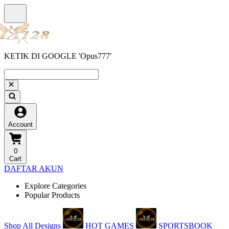
KETIK DI GOOGLE 'Opus777'
Account
0
Cart
DAFTAR AKUN
Explore Categories
Popular Products
Shop All Designs
HOT GAMES
SPORTSBOOK