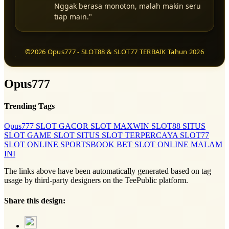
Nggak berasa monoton, malah makin seru
tiap main."
©2026 Opus777 - SLOT88 & SLOT77 TERBAIK Tahun 2026
Opus777
Trending Tags
Opus777
SLOT GACOR
SLOT MAXWIN
SLOT88
SITUS
SLOT
GAME SLOT
SITUS SLOT TERPERCAYA
SLOT77
SLOT ONLINE
SPORTSBOOK BET
SLOT ONLINE MALAM
INI
The links above have been automatically generated based on tag
usage by third-party designers on the TeePublic platform.
Share this design: