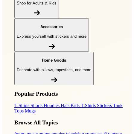
Shop for Adults & Kids
Accessories
Express yourself with stickers and more
Home Goods
Decorate with pillows, tapestries, and more
Popular Products
T-Shirts
Shorts
Hoodies
Hats
Kids T-Shirts
Stickers
Tank
Tops
Mugs
Browse All Topics
funny
music
anime
movies
television
sports
sci-fi
vintage