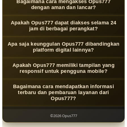
Bagaimana cara mengakses Opus777
yang stabil, serta tampilan yang responsif. Kombinasi
dengan aman dan lancar?
tersebut memberikan pengalaman akses yang lebih
nyaman di berbagai perangkat.
Gunakan selalu alamat resmi Opus777 dan pastikan
Apakah Opus777 dapat diakses selama 24
koneksi internet dalam kondisi stabil agar proses akses
jam di berbagai perangkat?
berjalan lebih cepat, aman, dan tanpa kendala.
Ya, Opus777 dapat diakses kapan saja melalui desktop,
Apa saja keunggulan Opus777 dibandingkan
laptop, tablet, maupun smartphone dengan tampilan
platform digital lainnya?
yang tetap optimal dan mudah digunakan.
Opus777 mengutamakan kemudahan navigasi, kecepatan
Apakah Opus777 memiliki tampilan yang
akses, serta pengembangan layanan secara berkelanjutan
responsif untuk pengguna mobile?
untuk memberikan pengalaman yang lebih baik bagi
pengguna.
Tentu. Seluruh halaman Opus777 telah dioptimalkan agar
Bagaimana cara mendapatkan informasi
tampil nyaman di berbagai ukuran layar sehingga tetap
terbaru dan pembaruan layanan dari
mudah digunakan melalui perangkat mobile.
Opus777?
Informasi terbaru dapat ditemukan melalui halaman
resmi Opus777 yang diperbarui secara berkala agar
©2026 Opus777
pengguna selalu memperoleh informasi yang akurat dan