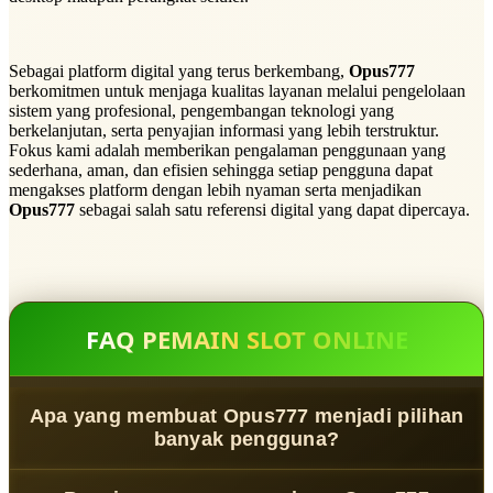
Sebagai platform digital yang terus berkembang,
Opus777
berkomitmen untuk menjaga kualitas layanan melalui pengelolaan
sistem yang profesional, pengembangan teknologi yang
berkelanjutan, serta penyajian informasi yang lebih terstruktur.
Fokus kami adalah memberikan pengalaman penggunaan yang
sederhana, aman, dan efisien sehingga setiap pengguna dapat
mengakses platform dengan lebih nyaman serta menjadikan
Opus777
sebagai salah satu referensi digital yang dapat dipercaya.
FAQ PEMAIN SLOT ONLINE
Apa yang membuat Opus777 menjadi pilihan
banyak pengguna?
Opus777 menawarkan navigasi yang mudah, performa