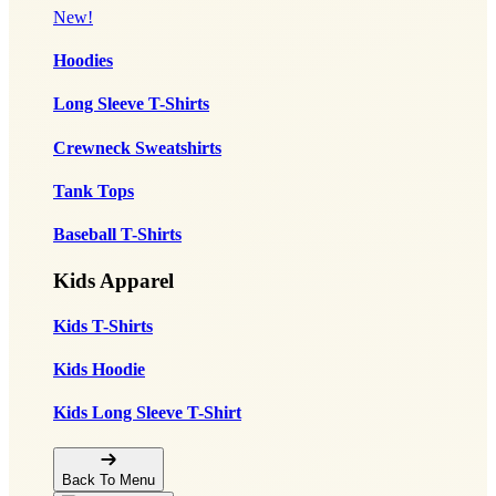
New!
Hoodies
Long Sleeve T-Shirts
Crewneck Sweatshirts
Tank Tops
Baseball T-Shirts
Kids Apparel
Kids T-Shirts
Kids Hoodie
Kids Long Sleeve T-Shirt
Back To Menu