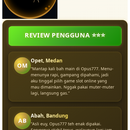
REVIEW PENGGUNA ⭐⭐⭐
Opet, Medan
OM
“Mantap kali bah main di Opus777. Menu-
menunya rapi, gampang dipahami, jadi
aku tinggal pilih game slot online yang
mau dimainkan. Nggak pakai muter-muter
lagi, langsung gas.”
Abah, Bandung
AB
"Asli euy, Opus777 teh enak dipakai.
Servernya stabil terus, walaupun lagi jam